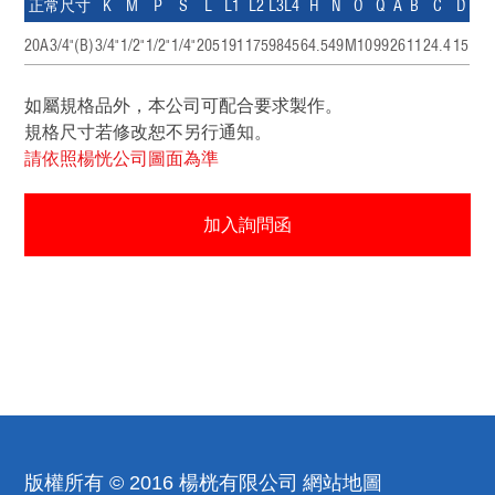
正常尺寸
K
M
P
S
L
L1
L2
L3
L4
H
N
O
Q
A
B
C
D
20A
3/4"(B)
3/4"
1/2"
1/2"
1/4"
205
191
175
98
45
64.5
49
M10
99
26
11
24.4
15
如屬規格品外，本公司可配合要求製作。
規格尺寸若修改恕不另行通知。
請依照楊恍公司圖面為準
加入詢問函
版權所有 © 2016 楊桄有限公司
網站地圖