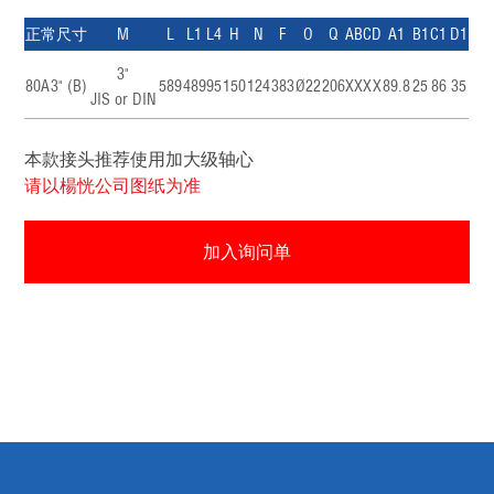
正常尺寸
M
L
L1
L4
H
N
F
O
Q
A
B
C
D
A1
B1
C1
D1
3"
80A
3" (B)
589
489
95
150
124
383
Ø22
206
X
X
X
X
89.8
25
86
35
JIS or DIN
本款接头推荐使用加大级轴心
请以楊恍公司图纸为准
加入询问单